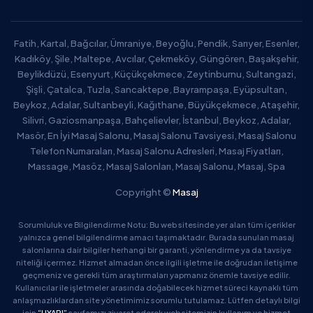
Fatih, Kartal, Bağcılar, Ümraniye, Beyoğlu, Pendik, Sarıyer, Esenler,
Kadıköy, Şile, Maltepe, Avcılar, Çekmeköy, Güngören, Başakşehir,
Beylikdüzü, Esenyurt, Küçükçekmece, Zeytinburnu, Sultangazi,
Şişli, Çatalca, Tuzla, Sancaktepe, Bayrampaşa, Eyüpsultan,
Beykoz, Adalar, Sultanbeyli, Kağıthane, Büyükçekmece, Ataşehir,
Silivri, Gaziosmanpaşa, Bahçelievler, İstanbul, Beykoz, Adalar,
Masör, En İyi Masaj Salonu, Masaj Salonu Tavsiyesi, Masaj Salonu
Telefon Numaraları, Masaj Salonu Adresleri, Masaj Fiyatları,
Massage, Masöz, Masaj Salonları, Masaj Salonu, Masaj, Spa
Copyright ©
Masaj
Sorumluluk ve Bilgilendirme Notu: Bu web sitesinde yer alan tüm içerikler
yalnızca genel bilgilendirme amacı taşımaktadır. Burada sunulan masaj
salonlarına dair bilgiler herhangi bir garanti, yönlendirme ya da tavsiye
niteliği içermez. Hizmet almadan önce ilgili işletme ile doğrudan iletişime
geçmeniz ve gerekli tüm araştırmaları yapmanız önemle tavsiye edilir.
Kullanıcılar ile işletmeler arasında doğabilecek hizmet süreci kaynaklı tüm
anlaşmazlıklardan site yönetimimiz sorumlu tutulamaz. Lütfen detaylı bilgi
için
“UYARI”
sayfamızı ziyaret ederek web sitemizin kullanım ve hizmet