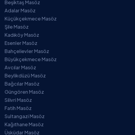
Beşiktaş Masöz
Adalar Masöz
Küçükçekmece Masöz
Şile Masöz
Kadıköy Masöz
Esenler Masöz
Bahçelievler Masöz
Büyükçekmece Masöz
Avcılar Masöz
Beylikdüzü Masöz
Bağcılar Masöz
Güngören Masöz
Silivri Masöz
Fatih Masöz
Sultangazi Masöz
Kağıthane Masöz
Üsküdar Masöz