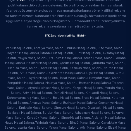
politikalarını dikkatlice inceleyiniz. Bu platform, bir reklam firması olarak
faaliyet göstermekte olup yalnızca masaj salonlarına yönelik dijital reklam
ve tanıtım hizmeti sunmaktadır. Firmaların sunduğu hizmetlerin içerikleri ve
uygulamalarıyla doğrudan bir bağımız bulunmamaktadır. Sitemiz yalnızca
ilan ve reklam yayınlama hizmeti sağlamaktadır.
BTK Zararlı İçerikleri İhbar Bildirimi
Van Masaj Salonu, Antalya Masaj Salonu, Bursa Masaj Salonu, Rize Masaj Salonu,
Kayseri Masaj Salonu, İstanbul Masaj Salonu, Siirt Masaj Salonu, Aksaray Masaj
Salonu, Muğla Masaj Salonu, Erzurum Masaj Salonu, Kocaeli Masaj Salonu, Adana
Masaj Salonu, Hakkari Masaj Salonu, Çorum Masaj Salonu, Şanlıurfa Masaj Salonu,
Manisa Masaj Salonu, Kars Masaj Salonu, Samsun Masaj Salonu, Edirne Masaj
Salonu, Bitlis Masaj Salonu, Gaziantep Masaj Salonu, Uşak Masaj Salonu, Ordu
Masaj Salonu, Aydın Masaj Salonu, Tokat Masaj Salonu, Nevşehir Masaj Salonu,
Zonguldak Masaj Salonu, Malatya Masaj Salonu, Batman Masaj Salonu, Trabzon
Masaj Salonu, Afyonkarahisar Masaj Salonu, Yozgat Masaj Salonu, Mersin Masaj
Salonu, Artvin Masaj Salonu, Denizli Masaj Salonu, Kırklareli Masaj Salonu,
Kahramanmaraş Masaj Salonu, Bolu Masaj Salonu, Sivas Masaj Salonu, Kütahya
Masaj Salonu, Amasya Masaj Salonu, Erzincan Masaj Salonu, Osmaniye Masaj
Salonu, Kırıkkale Masaj Salonu, Giresun Masaj Salonu, Diyarbakır Masaj Salonu,
Balıkesir Masaj Salonu, Burdur Masaj Salonu, Adıyaman Masaj Salonu, Sakarya
Masaj Salonu, Karabük Masaj Salonu, Sinop Masaj Salonu, Ardahan Masaj Salonu,
Hatay Masaj Salonu, Tekirdağ Masaj Salonu, Bingöl Masaj Salonu, Çanakkale Masaj
Salonu, Isparta Masaj Salonu, Yalova Masaj Salonu, Ağrı Masaj Salonu, Elazığ Masaj